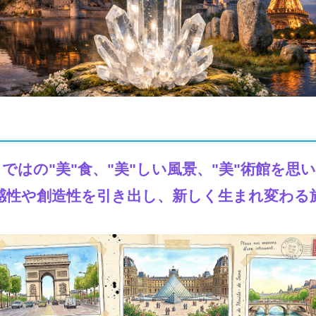
ではの"美"食、"美"しい風景、"美"術館を思
感性や創造性を引き出し、新しく生まれ変わる