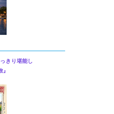
いっきり堪能し
旅』